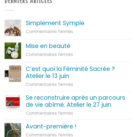
DERNIERS ARTICLES
Simplement Symple
sur
Commentaires fermés
Simplement
Symple
Mise en beauté
sur
Commentaires fermés
Mise
en
C’est quoi la Féminité Sacrée ?
beauté
Atelier le 13 juin
sur
Commentaires fermés
C’est
Se reconstruire après un parcours
quoi
de vie abîmé. Atelier le 27 juin
la
Féminité
sur
Commentaires fermés
Sacrée
Se
?
Avant-première !
reconstruire
Atelier
après
sur
Commentaires fermés
le