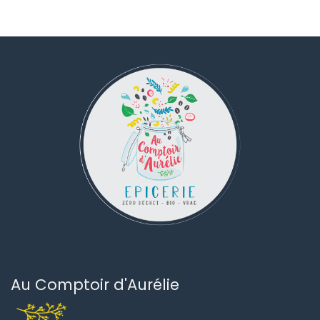
vie
abîmé.
Atelier
le
27
juin
Au Comptoir d'Aurélie