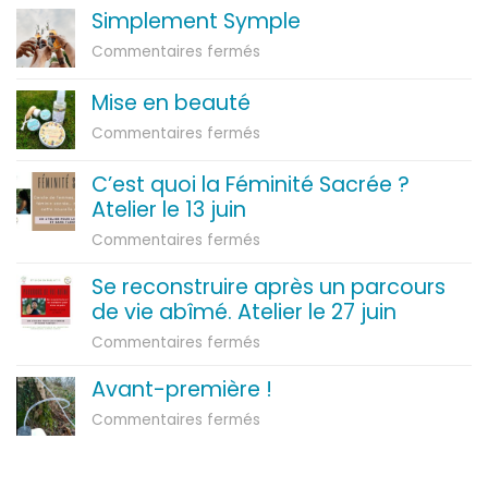
Simplement Symple
sur
Commentaires fermés
Simplement
Symple
Mise en beauté
sur
Commentaires fermés
Mise
en
C’est quoi la Féminité Sacrée ?
beauté
Atelier le 13 juin
sur
Commentaires fermés
C’est
Se reconstruire après un parcours
quoi
de vie abîmé. Atelier le 27 juin
la
Féminité
sur
Commentaires fermés
Sacrée
Se
?
Avant-première !
reconstruire
Atelier
après
sur
Commentaires fermés
le
un
Avant-
13
parcours
première
juin
de
!