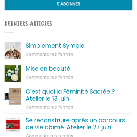
DERNIERS ARTICLES
Simplement Symple
sur
Commentaires fermés
Simplement
Symple
Mise en beauté
sur
Commentaires fermés
Mise
en
C’est quoi la Féminité Sacrée ?
beauté
Atelier le 13 juin
sur
Commentaires fermés
C’est
Se reconstruire après un parcours
quoi
de vie abîmé. Atelier le 27 juin
la
Féminité
sur
Commentaires fermés