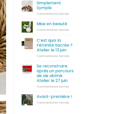
Simplement
Symple
sur
Commentaires fermés
Simplement
Symple
Mise en beauté
sur
Commentaires fermés
Mise
en
C’est quoi la
beauté
Féminité Sacrée ?
Atelier le 13 juin
sur
Commentaires fermés
C’est
quoi
Se reconstruire
la
après un parcours
Féminité
de vie abîmé.
Sacrée
Atelier le 27 juin
?
Atelier
sur
Commentaires fermés
le
Se
13
reconstruire
Avant-première !
juin
après
sur
Commentaires fermés
un
Avant-
parcours
première
de