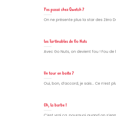
T’es passé chez Qwetch ?
On ne présente plus la star des Zéro D
Les Tartinables de Go Nuts
Avec Go Nuts, on devient fou ! Fou de l
Un tour en boîte ?
Oui, bon, d’accord, je sais… Ce n’est plu
Oh, la barbe !
C’est vrai ça, pourquoi quand on s’ennuie