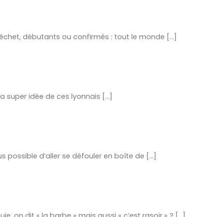
échet, débutants ou confirmés : tout le monde [...]
a super idée de ces lyonnais [...]
s possible d’aller se défouler en boîte de [...]
, on dit « la barbe » mais aussi « c’est rasoir » ? [...]