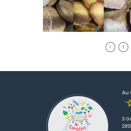
1
Au 
3 G
295