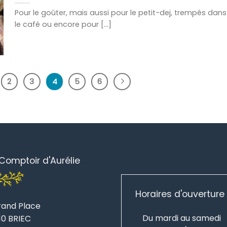
Pour le goûter, mais aussi pour le petit-dej, trempés dans
le café ou encore pour [...]
2
3
4
5
6
Comptoir d'Aurélie
Horaires d'ouverture 
rand Place
Du mardi au samedi
10 BRIEC