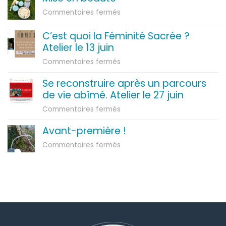
sur
Commentaires fermés
Mise
en
C’est quoi la Féminité Sacrée ?
beauté
Atelier le 13 juin
sur
Commentaires fermés
C’est
Se reconstruire après un parcours
quoi
de vie abîmé. Atelier le 27 juin
la
Féminité
sur
Commentaires fermés
Sacrée
Se
?
Avant-première !
reconstruire
Atelier
après
sur
Commentaires fermés
le
un
Avant-
13
parcours
première
juin
de
!
vie
abîmé.
Atelier
le
27